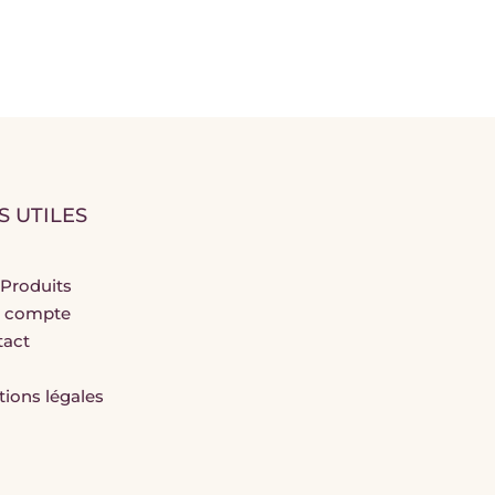
S UTILES
Produits
 compte
tact
ions légales