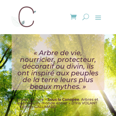
« Arbre de vie,
nourricier, protecteur,
décoratif ou divin, ils
ont inspiré aux peuples
de la terre leurs plus
beaux mythes. »
Extrait du livre «
Sous la Canopée
. Arbres et
légendes du monde entier » D’Iris VOLANT
– Edition GALLIMARD