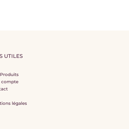
S UTILES
Produits
 compte
tact
ions légales